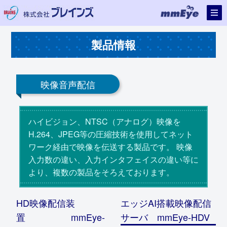
製品情報
映像音声配信
ハイビジョン、NTSC（アナログ）映像を
H.264、JPEG等の圧縮技術を使用してネット
ワーク経由で映像を伝送する製品です。 映像
入力数の違い、入力インタフェイスの違い等に
より、複数の製品をそろえております。
HD映像配信装
エッジAI搭載映像配信
置 mmEye-
サーバ mmEye-HDV