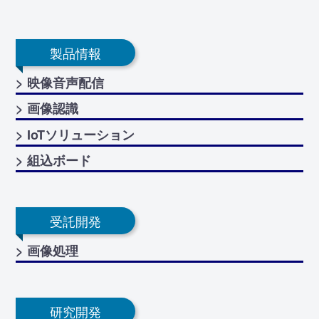
製品情報
> 映像音声配信
> 画像認識
> IoTソリューション
> 組込ボード
受託開発
> 画像処理
研究開発