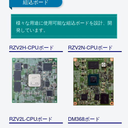
組込ボード
様々な用途に使用可能な組込ボードを設計、開
発しています。
RZV2H-CPUボード
RZV2N-CPUボード
RZV2L-CPUボード
DM368ボード