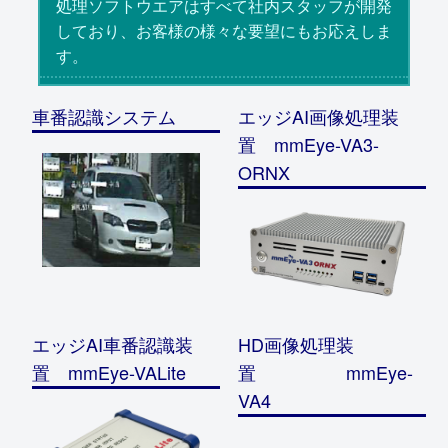
処理ソフトウエアはすべて社内スタッフが開発
しており、お客様の様々な要望にもお応えしま
す。
車番認識システム
エッジAI画像処理装
置 mmEye-VA3-
ORNX
エッジAI車番認識装
HD画像処理装
置 mmEye-VALite
置 mmEye-
VA4