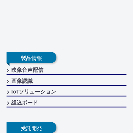
製品情報
> 映像音声配信
> 画像認識
> IoTソリューション
> 組込ボード
受託開発