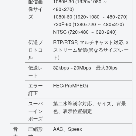
配信画
1080P-30 (1920×1080 ～
像サイ
480×270)
ズ
1080I-60 (1920×1080 ～ 480×270)
720P-60 (1280×720 ～ 480×270)
NTSC (720×480 ～ 320×240)
伝送プ
RTP/RTSP, マルチキャスト対応, 2
ロトコ
ストリーム配信(異なるサイズ/レー
ル
ト)
伝送レ
32kbps～20Mbps 最大30fps
ート
エラー
FEC(ProMPEG)
訂正
スーパ
第二水準漢字対応、サイズ、背景
ーイン
色、表示位置指定
ポーズ
音
圧縮形
AAC、Speex