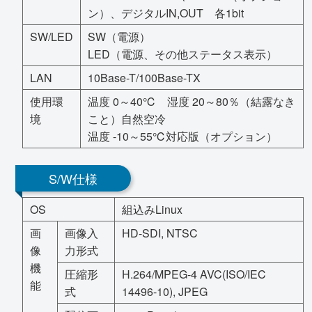
ン）、デジタルIN,OUT 各1bit
SW/LED
SW（電源）
LED（電源、その他ステータス表示）
LAN
10Base-T/100Base-TX
使用環
温度 0～40℃ 湿度 20～80％（結露なき
境
こと）自然空冷
温度 -10～55℃対応版（オプション）
S/W仕様
OS
組込みLinux
画
画像入
HD-SDI, NTSC
像
力形式
機
圧縮形
H.264/MPEG-4 AVC(ISO/IEC
能
式
14496-10), JPEG