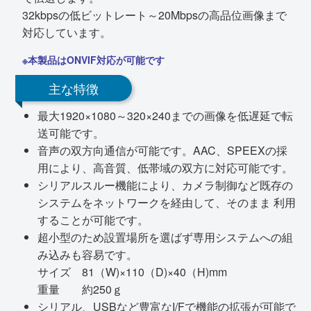
32kbpsの低ビットレート～20Mbpsの高品位画像まで
対応しています。
※本製品はONVIF対応が可能です
主な特徴
最大1920×1080～320×240までの画像を低遅延で転
送可能です。
音声の双方向通信が可能です。AAC、SPEEXの採
用により、高音質、低帯域の双方に対応可能です。
シリアルスルー機能により、カメラ制御など既存の
システムをネットワークを経由して、そのまま 利用
することが可能です。
超小型のため設置場所を選ばず専用システムへの組
み込みも容易です。
サイズ 81（W)×110（D)×40（H)mm
重量 約250ｇ
シリアル、USBなど豊富なI/Fで機能の拡張が可能で