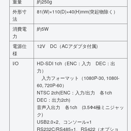
重量
約250g
外形寸
81(W)×110(D)×40(H)mm(突起物除く）
法
消費電
約5W
力
電源仕
12V DC（ACアダプタ付属)
様
I/O
HD-SDI 1ch（ENC：入力 DEC：出
力）
入力フォーマット（1080P-30, 1080I-
60, 720P-60）
NTSC 2ch(ENC：入力/出力 各1ch
DEC：出力2ch)
音声入出力 各1ch (3.5Φ4極ミニジャッ
ク)
USB2.0×2、コンソール×1
RS232C/RS485×1、RS422（オプショ