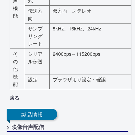
声
式
機
伝送方
双方向 ステレオ
能
向
サンプ
8kHz、16kHz、24kHz
リング
レート
そ
シリア
2400bps～115200bps
の
ル伝送
他
機
設定
ブラウザより設定・確認
能
戻る
製品情報
> 映像音声配信