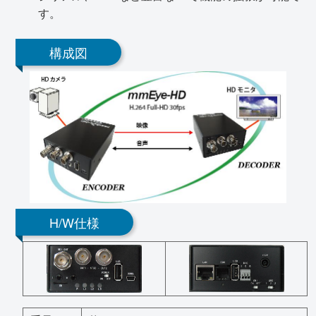
す。
構成図
H/W仕様