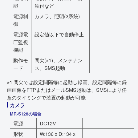
能
添付など
電源制
カメラ、照明(2系統)
御
電源電
設定値以下で自動停止
圧監視
機能
動作モ
間欠(※1)、メンテナン
ード
ス、SMS起動
※1 間欠では設定間隔毎に起動し録画、設定間隔毎に録
画画像をFTPまたはメールSMS起動は、SMSにより任
意のタイミングで装置の起動が可能
カメラ
MR-S128の場合
電源
DC12V
形状
W:136 x D:134 x