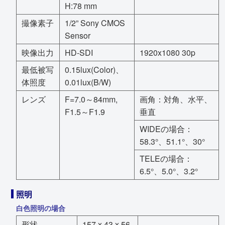
H:78 mm
撮像素子
1/2” Sony CMOS
Sensor
映像出力
HD-SDI
1920x1080 30p
最低被写
0.15lux(Color)、
体照度
0.01lux(B/W)
レンズ
F=7.0～84mm,
画角：対角、水平、
F1.5～F1.9
垂直
WIDEの場合：
58.3°、51.1°、30°
TELEの場合：
6.5°、5.0°、3.2°
照明
白色照明の場合
形状
157 x 43 x 56