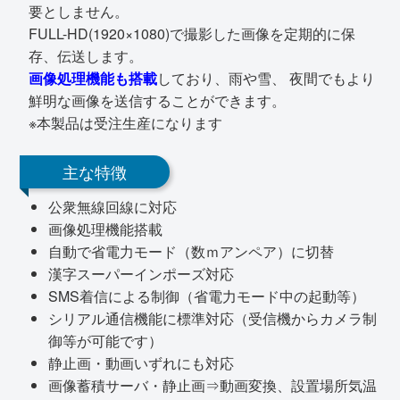
要としません。
FULL-HD(1920×1080)で撮影した画像を定期的に保
存、伝送します。
画像処理機能も搭載
しており、雨や雪、 夜間でもより
鮮明な画像を送信することができます。
※本製品は受注生産になります
主な特徴
公衆無線回線に対応
画像処理機能搭載
自動で省電力モード（数ｍアンペア）に切替
漢字スーパーインポーズ対応
SMS着信による制御（省電力モード中の起動等）
シリアル通信機能に標準対応（受信機からカメラ制
御等が可能です）
静止画・動画いずれにも対応
画像蓄積サーバ・静止画⇒動画変換、設置場所気温