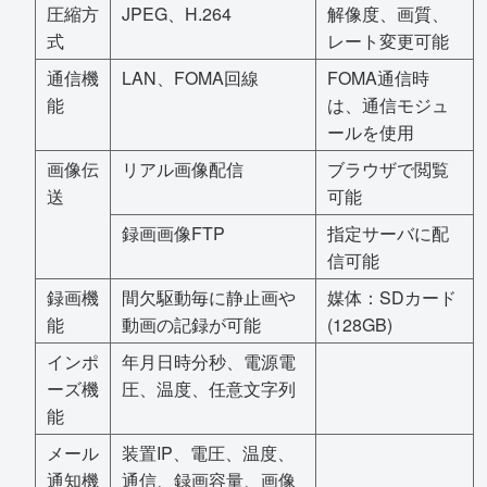
圧縮方
JPEG、H.264
解像度、画質、
式
レート変更可能
通信機
LAN、FOMA回線
FOMA通信時
能
は、通信モジュ
ールを使用
画像伝
リアル画像配信
ブラウザで閲覧
送
可能
録画画像FTP
指定サーバに配
信可能
録画機
間欠駆動毎に静止画や
媒体：SDカード
能
動画の記録が可能
(128GB)
インポ
年月日時分秒、電源電
ーズ機
圧、温度、任意文字列
能
メール
装置IP、電圧、温度、
通知機
通信、録画容量、画像