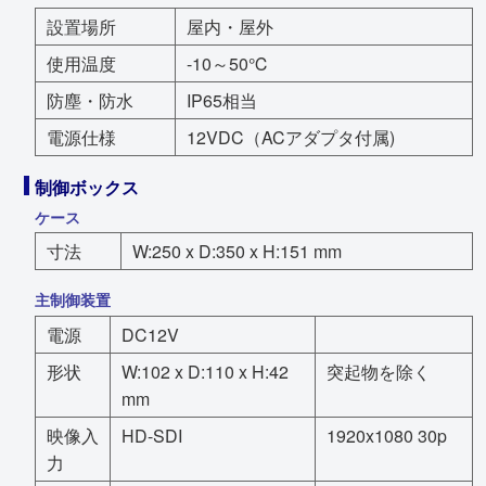
設置場所
屋内・屋外
使用温度
-10～50℃
防塵・防水
IP65相当
電源仕様
12VDC（ACアダプタ付属)
制御ボックス
ケース
寸法
W:250 x D:350 x H:151 mm
主制御装置
電源
DC12V
形状
W:102 x D:110 x H:42
突起物を除く
mm
映像入
HD-SDI
1920x1080 30p
力