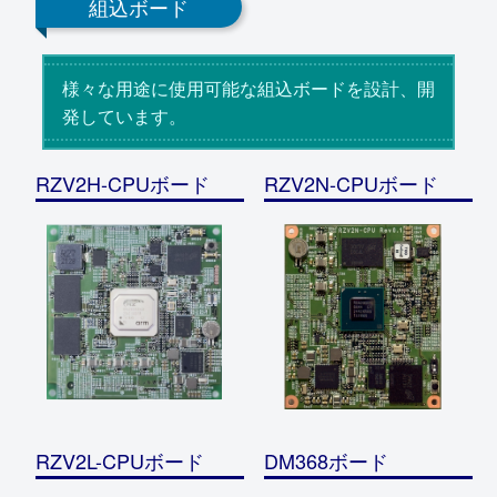
組込ボード
様々な用途に使用可能な組込ボードを設計、開
発しています。
RZV2H-CPUボード
RZV2N-CPUボード
RZV2L-CPUボード
DM368ボード