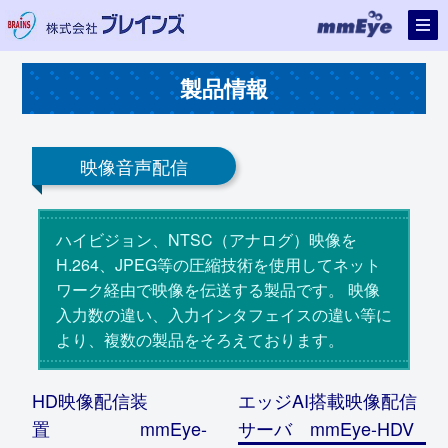
製品情報
映像音声配信
ハイビジョン、NTSC（アナログ）映像を
H.264、JPEG等の圧縮技術を使用してネット
ワーク経由で映像を伝送する製品です。 映像
入力数の違い、入力インタフェイスの違い等に
より、複数の製品をそろえております。
HD映像配信装
エッジAI搭載映像配信
置 mmEye-
サーバ mmEye-HDV