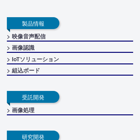
製品情報
> 映像音声配信
> 画像認識
> IoTソリューション
> 組込ボード
受託開発
> 画像処理
研究開発