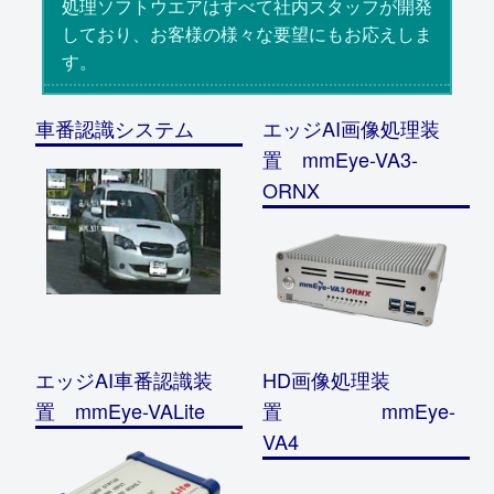
処理ソフトウエアはすべて社内スタッフが開発
しており、お客様の様々な要望にもお応えしま
す。
車番認識システム
エッジAI画像処理装
置 mmEye-VA3-
ORNX
エッジAI車番認識装
HD画像処理装
置 mmEye-VALite
置 mmEye-
VA4