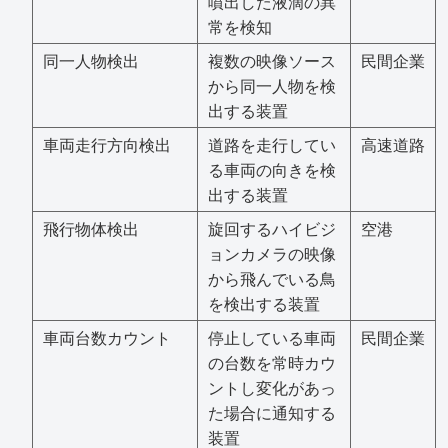
噴出した液滴の異
常を検知
同一人物検出
複数の映像ソース
民間企業
から同一人物を検
出する装置
車両走行方向検出
道路を走行してい
高速道路
る車両の向きを検
出する装置
飛行物体検出
旋回するハイビジ
空港
ョンカメラの映像
から飛んでいる鳥
を検出する装置
車両台数カウント
停止している車両
民間企業
の台数を常時カウ
ントし変化があっ
た場合に通知する
装置