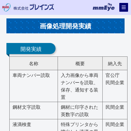
画像処理開発実績
開発実績
名称
概要
納入先
車両ナンバー読取
入力画像から車両
官公庁
ナンバーを読取、
民間企業
保存、通知する装
置
鋼材文字読取
鋼材に印字された
民間企業
英数字の読取
液滴検査
特殊プリンタから
民間企業