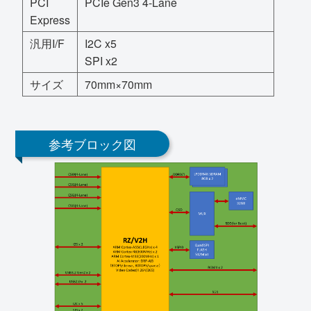
PCI
PCIe Gen3 4-Lane
Express
汎用I/F
I2C x5
SPI x2
サイズ
70mm×70mm
参考ブロック図