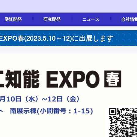
受託開発
研究開発
ニュース
会社情
画像処理
製品開発
画像処理
その他
新着情報
会社概要
沿革
事業内容
地図
採用情報(新
XPO春(2023.5.10～12)に出展します