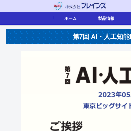
ホーム
製品情報
映像音声配信
画像認識
IoTソリューション
組込ボード
カタログ
第7回 AI・人工知能E