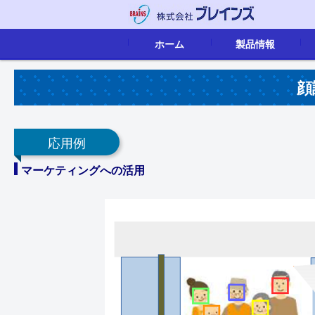
ホーム
製品情報
映像音声配信
画像認識
IoTソリューション
組込ボード
カタログ
顔
応用例
マーケティングへの活用