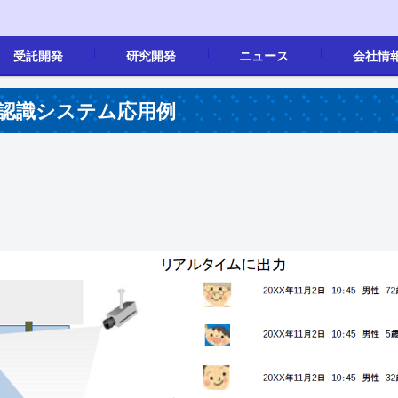
受託開発
研究開発
ニュース
会社情
画像処理
製品開発
画像処理
その他
新着情報
会社概要
沿革
事業内容
地図
採用情報(新
認識システム応用例