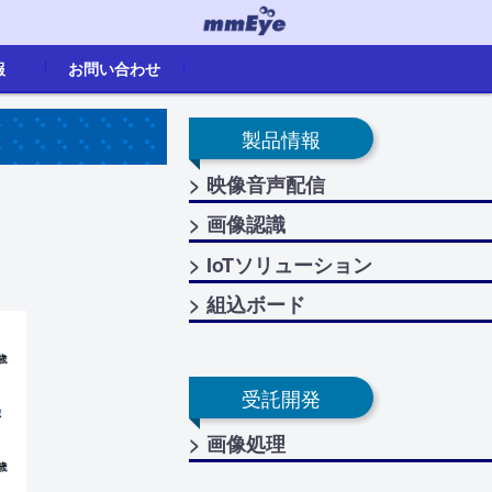
報
お問い合わせ
卒)
お問い合わせ
代理店一覧
生産終了
製品情報
> 映像音声配信
> 画像認識
> IoTソリューション
> 組込ボード
受託開発
> 画像処理