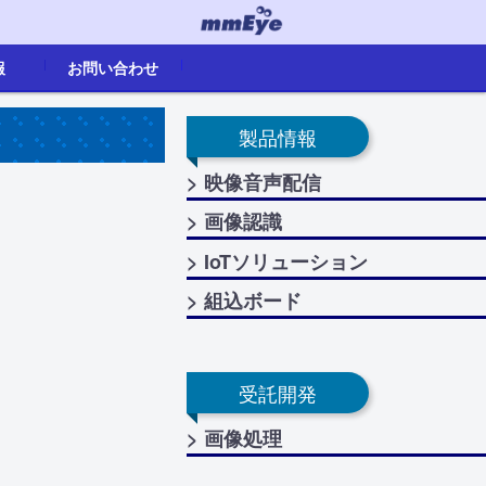
報
お問い合わせ
卒)
お問い合わせ
代理店一覧
生産終了
製品情報
> 映像音声配信
> 画像認識
> IoTソリューション
> 組込ボード
受託開発
> 画像処理