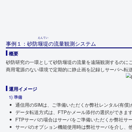
えんてい
事例１：砂防
堰堤
の流量観測システム
概要
砂防研究の一環として砂防堰堤の流量を遠隔観測するのに
商用電源のない環境で定期的に静止画を記録しサーバへ転
運用イメージ
1) 準備
通信用のSIMは、ご準備いただくか弊社レンタル(有償
データ転送方式は、FTPかメール添付の選択ができま
FTPサーバの場合はサーバをご準備いただくか弊社サー
サーバのオプション機能使用時は弊社サーバを介し、