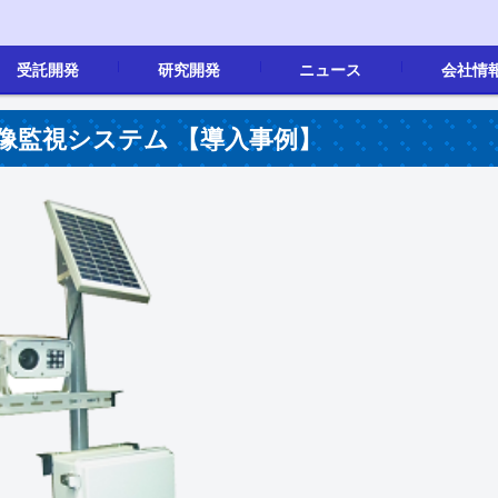
受託開発
研究開発
ニュース
会社情
画像処理
製品開発
画像処理
その他
新着情報
会社概要
沿革
事業内容
地図
採用情報(新
像監視システム 【導入事例】