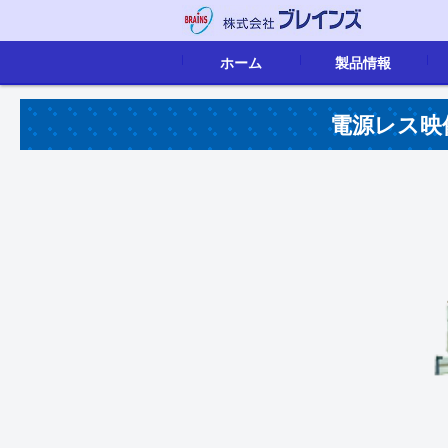
ホーム
製品情報
映像音声配信
画像認識
IoTソリューション
組込ボード
カタログ
電源レス映