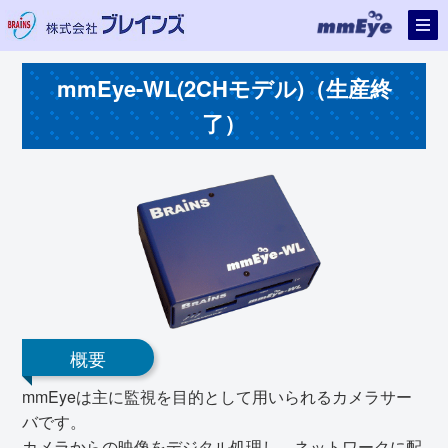
mmEye-WL(2CHモデル)（生産終
了）
概要
mmEyeは主に監視を目的として用いられるカメラサー
バです。
カメラからの映像をデジタル処理し、ネットワークに配