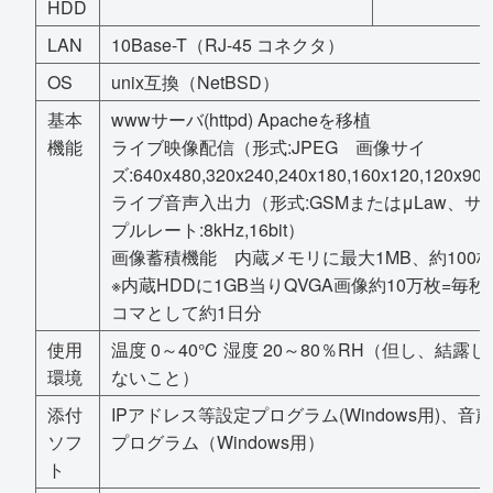
HDD
LAN
10Base-T（RJ-45 コネクタ）
OS
unix互換（NetBSD）
基本
wwwサーバ(httpd) Apacheを移植
機能
ライブ映像配信（形式:JPEG 画像サイ
ズ:640x480,320x240,240x180,160x120,120x90
ライブ音声入出力（形式:GSMまたはμLaw、サ
プルレート:8kHz,16bit）
画像蓄積機能 内蔵メモリに最大1MB、約100
※内蔵HDDに1GB当りQVGA画像約10万枚=毎秒
コマとして約1日分
使用
温度 0～40℃ 湿度 20～80％RH（但し、結露し
環境
ないこと）
添付
IPアドレス等設定プログラム(Windows用)、音声
ソフ
プログラム（Windows用）
ト