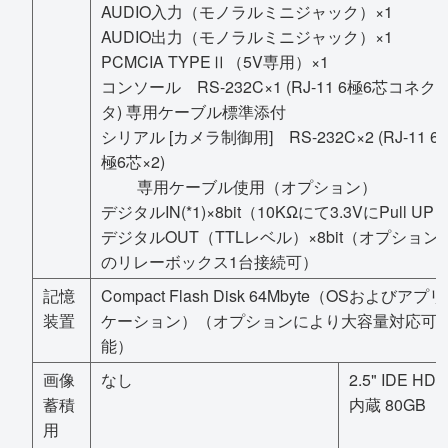
AUDIO入力（モノラルミニジャック）×1
AUDIO出力（モノラルミニジャック）×1
PCMCIA TYPEⅡ（5V専用）×1
コンソール RS-232C×1 (RJ-11 6極6芯コネク
タ) 専用ケーブル標準添付
シリアル [カメラ制御用] RS-232C×2 (RJ-11 6
極6芯×2)
専用ケーブル使用（オプション）
デジタルIN(*1)×8bit（10KΩにて3.3VにPull UP
デジタルOUT（TTLレベル）×8bit（オプション
のリレーボックス1台接続可）
記憶
Compact Flash Disk 64Mbyte（OSおよびアプリ
装置
ケーション）（オプションにより大容量対応可
能）
画像
なし
2.5" IDE HDD
蓄積
内蔵 80GB
用