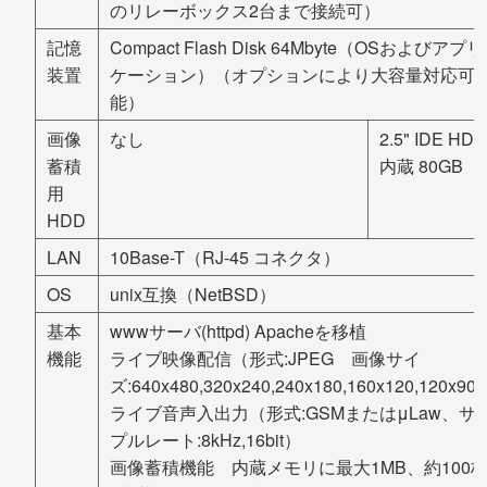
のリレーボックス2台まで接続可）
記憶
Compact Flash Disk 64Mbyte（OSおよびアプリ
装置
ケーション）（オプションにより大容量対応可
能）
画像
なし
2.5" IDE HDD
蓄積
内蔵 80GB
用
HDD
LAN
10Base-T（RJ-45 コネクタ）
OS
unix互換（NetBSD）
基本
wwwサーバ(httpd) Apacheを移植
機能
ライブ映像配信（形式:JPEG 画像サイ
ズ:640x480,320x240,240x180,160x120,120x90
ライブ音声入出力（形式:GSMまたはμLaw、サ
プルレート:8kHz,16bit）
画像蓄積機能 内蔵メモリに最大1MB、約100