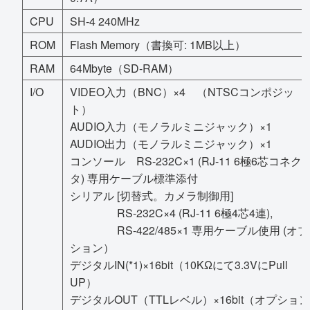
CPU
SH-4 240MHz
ROM
Flash Memory（書換可: 1MB以上）
RAM
64Mbyte（SD-RAM）
I/O
VIDEO入力（BNC）×4 （NTSCコンポジッ
ト）
AUDIO入力（モノラルミニジャック）×1
AUDIO出力（モノラルミニジャック）×1
コンソール RS-232C×1 (RJ-11 6極6芯コネク
タ) 専用ケーブル標準添付
シリアル [切替式。カメラ制御用]
RS-232C×4 (RJ-11 6極4芯4連),
RS-422/485×1 専用ケーブル使用 (オプ
ション）
デジタルIN(*1)×16bit（10KΩにて3.3VにPull
UP）
デジタルOUT（TTLレベル）×16bit（オプション