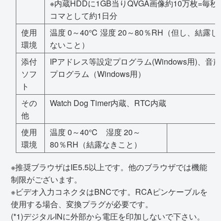
※内蔵HDDに1GB当りQVGA画像約10万枚=毎秒
コマとして約1日分
使用
温度 0～40℃ 湿度 20～80％RH（但し、結露し
環境
ないこと）
添付
IPアドレス等設定プログラム(Windows用)、音声
ソフ
プログラム（Windows用）
ト
その
Watch Dog Timer内蔵、RTC内蔵
他
使用
温度 0～40℃ 湿度 20～
環境
80％RH（結露なきこと）
※推奨ブラウザはIE5.5以上です。他のブラウザでは機能
制限がございます。
※ビデオ入力コネクタはBNCです。RCAピンケーブルを
使用する場合、変換プラグが必要です。
(*1)デジタルINに外部から電圧を印加しないで下さい。