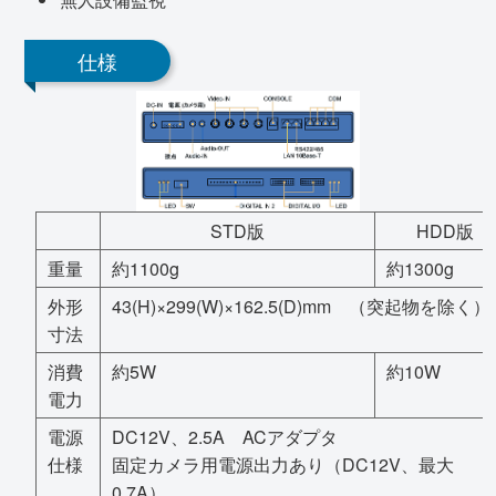
仕様
STD版
HDD版
重量
約1100g
約1300g
外形
43(H)×299(W)×162.5(D)mm （突起物を除く）
寸法
消費
約5W
約10W
電力
電源
DC12V、2.5A ACアダプタ
仕様
固定カメラ用電源出力あり（DC12V、最大
0.7A）