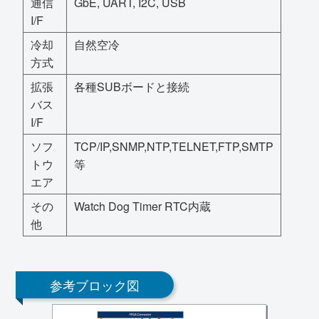
通信
GbE, UART, I2C, USB
I/F
冷却
自然空冷
方式
拡張
各種SUBボードと接続
バス
I/F
ソフ
TCP/IP,SNMP,NTP,TELNET,FTP,SMTP
トウ
等
エア
その
Watch Dog Timer RTC内蔵
他
参考ブロック図