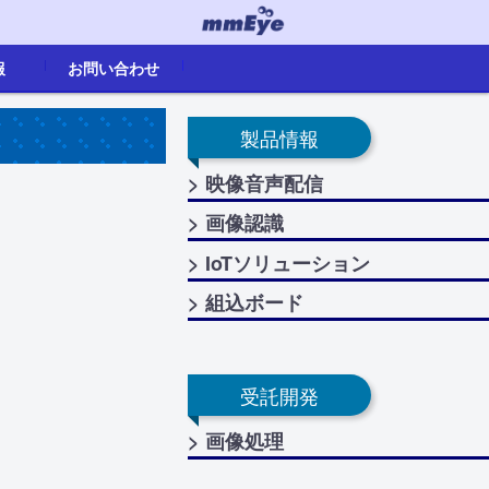
報
お問い合わせ
卒)
お問い合わせ
代理店一覧
生産終了
製品情報
> 映像音声配信
> 画像認識
> IoTソリューション
> 組込ボード
受託開発
> 画像処理