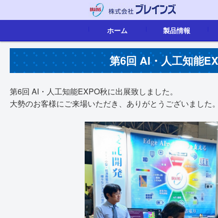
ホーム
製品情報
映像音声配信
画像認識
IoTソリューション
組込ボード
カタログ
第6回 AI・人工知能
第6回 AI・人工知能EXPO秋に出展致しました。
大勢のお客様にご来場いただき、ありがとうございました