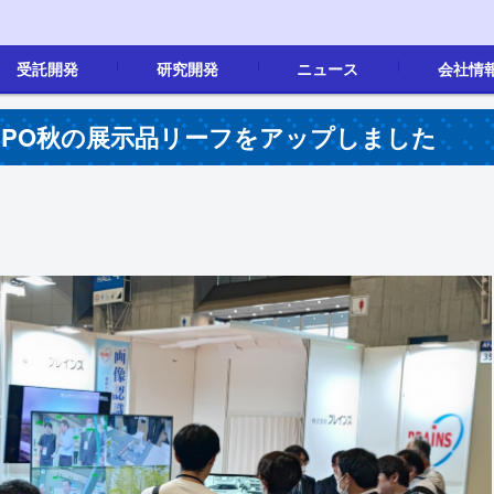
受託開発
研究開発
ニュース
会社情
画像処理
製品開発
画像処理
その他
新着情報
会社概要
沿革
事業内容
地図
採用情報(新
EXPO秋の展示品リーフをアップしました
。