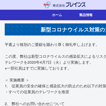
ホーム
製品情報
映像音声配信
画像認識
IoTソリューション
組込ボード
カタログ
新型コロナウイルス対策の
平素より格別のご愛顧を賜わり厚く御礼申し上げます。
この度、弊社は新型コロナウイルスの感染拡大によるリスク
テレワークを2020年4月7日（火）より実施します。
※一部社員はすでに実施しております。
＜ 実施概要 ＞
1. 従業員の安全の確保と感染拡大の防止のため以下の対
・すべての従業員のテレワークを推奨
2. 弊社へのお問い合わせについて