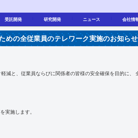
受託開発
研究開発
ニュース
会社情
画像処理
製品開発
画像処理
その他
新着情報
会社概要
沿革
事業内容
地図
採用情報(新
ための全従業員のテレワーク実施のお知ら
軽減と、従業員ならびに関係者の皆様の安全確保を目的に、 
策を実施します。