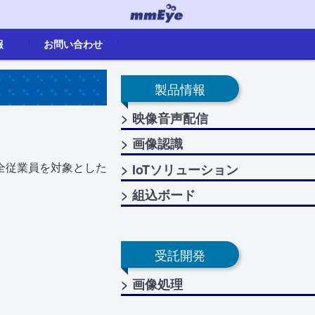
報
お問い合わせ
卒)
お問い合わせ
代理店一覧
生産終了
せ
製品情報
> 映像音声配信
> 画像認識
全従業員を対象とした
> IoTソリューション
> 組込ボード
受託開発
> 画像処理