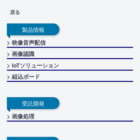
戻る
製品情報
> 映像音声配信
> 画像認識
> IoTソリューション
> 組込ボード
受託開発
> 画像処理