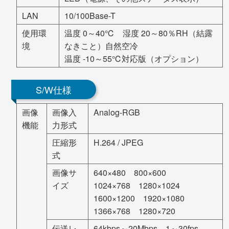
LAN
10/100Base-T
使用環
温度 0～40℃ 湿度 20～80％RH（結露
境
なきこと）自然空冷
温度 -10～55℃対応版（オプション）
S/W仕様
画像
画像入
Analog-RGB
機能
力形式
圧縮形
H.264 / JPEG
式
画像サ
640×480 800×600
イズ
1024×768 1280×1024
1600×1200 1920×1080
1366×768 1280×720
伝送レ
64kbps～20Mbps 1～30fps