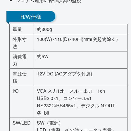
システム運用の操作演習の監視
H/W仕様
重量
約300g
外形寸
100(W)×110(D)×40(H)mm(突起物除く）
法
消費電
約5W
力
電源仕
12V DC (ACアダプタ付属)
様
I/O
VGA 入力1ch スルー出力 1ch
USB2.0×1、コンソール×1
RS232C/RS485×1、デジタルIN,OUT
各1bit
SW/LED
SW（電源）
LED（電源、その他ステータス表示）