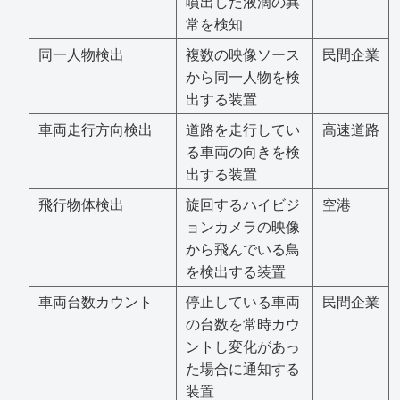
噴出した液滴の異
常を検知
同一人物検出
複数の映像ソース
民間企業
から同一人物を検
出する装置
車両走行方向検出
道路を走行してい
高速道路
る車両の向きを検
出する装置
飛行物体検出
旋回するハイビジ
空港
ョンカメラの映像
から飛んでいる鳥
を検出する装置
車両台数カウント
停止している車両
民間企業
の台数を常時カウ
ントし変化があっ
た場合に通知する
装置