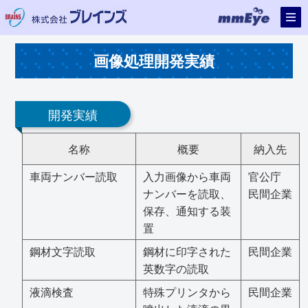
画像処理開発実績
開発実績
名称
概要
納入先
車両ナンバー読取
入力画像から車両
官公庁
ナンバーを読取、
民間企業
保存、通知する装
置
鋼材文字読取
鋼材に印字された
民間企業
英数字の読取
液滴検査
特殊プリンタから
民間企業