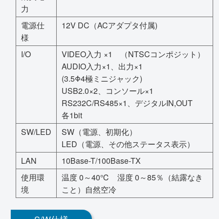
力
電源仕
12V DC（ACアダプタ付属)
様
I/O
VIDEO入力 ×1 （NTSCコンポジット）
AUDIO入力×1、出力×1
(3.5Φ4極ミニジャック)
USB2.0×2、コンソール×1
RS232C/RS485×1、デジタルIN,OUT
各1bit
SW/LED
SW（電源、初期化）
LED（電源、その他ステータス表示）
LAN
10Base-T/100Base-TX
使用環
温度 0～40℃ 湿度 0～85％（結露なき
境
こと）自然空冷