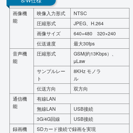
S/W仕様
画像機
映像入力形式
NTSC
能
圧縮形式
JPEG、H.264
画像サイズ
640×480 320×240
伝送速度
最大30fps
音声機
圧縮形式
GSM(約13Kbps）、
能
µLaw
サンプルレー
8KHz モノラ
ト
ル
伝送方向
双方向
通信機
有線LAN
能
無線LAN
USB接続
3G/4G回線
USB接続
録画機
SDカード接続で録画を実現