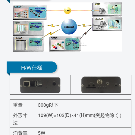
H/W仕様
重量
300g以下
外形寸
109(W)×102(D)×41(H)mm(突起物除く）
法
消費電
5W